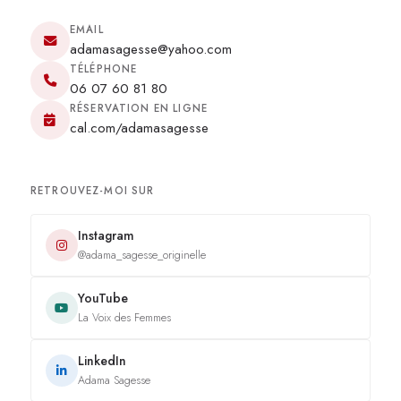
EMAIL
adamasagesse@yahoo.com
TÉLÉPHONE
06 07 60 81 80
RÉSERVATION EN LIGNE
cal.com/adamasagesse
RETROUVEZ-MOI SUR
Instagram
@adama_sagesse_originelle
YouTube
La Voix des Femmes
LinkedIn
Adama Sagesse