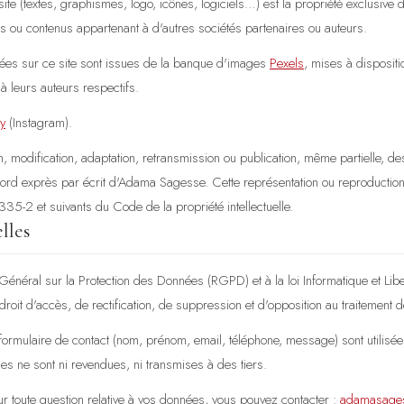
ite (textes, graphismes, logo, icônes, logiciels…) est la propriété exclusiv
s ou contenus appartenant à d'autres sociétés partenaires ou auteurs.
sées sur ce site sont issues de la banque d'images
Pexels
, mises à dispositi
 à leurs auteurs respectifs.
y
(Instagram).
on, modification, adaptation, retransmission ou publication, même partielle, de
accord exprès par écrit d'Adama Sagesse. Cette représentation ou reproduction
.335-2 et suivants du Code de la propriété intellectuelle.
lles
éral sur la Protection des Données (RGPD) et à la loi Informatique et Lib
roit d'accès, de rectification, de suppression et d'opposition au traitement
 formulaire de contact (nom, prénom, email, téléphone, message) sont utilisé
s ne sont ni revendues, ni transmises à des tiers.
ur toute question relative à vos données, vous pouvez contacter :
adamasage