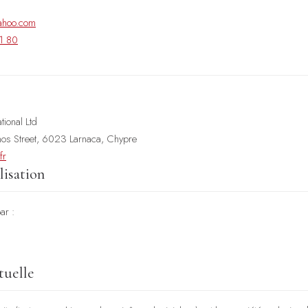
ahoo.com
1 80
tional Ltd
os Street, 6023 Larnaca, Chypre
fr
lisation
ar :
tuelle