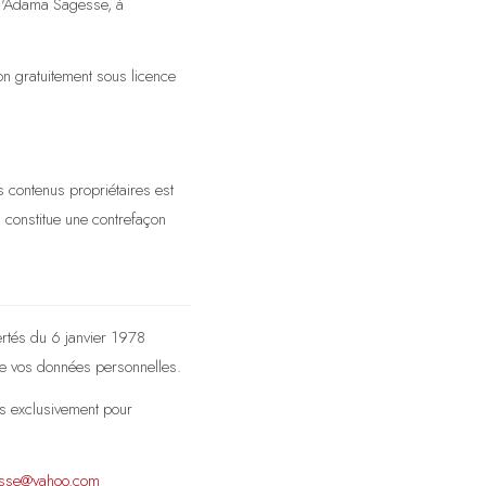
e d'Adama Sagesse, à
on gratuitement sous licence
s contenus propriétaires est
 constitue une contrefaçon
ertés du 6 janvier 1978
 de vos données personnelles.
es exclusivement pour
sse@yahoo.com