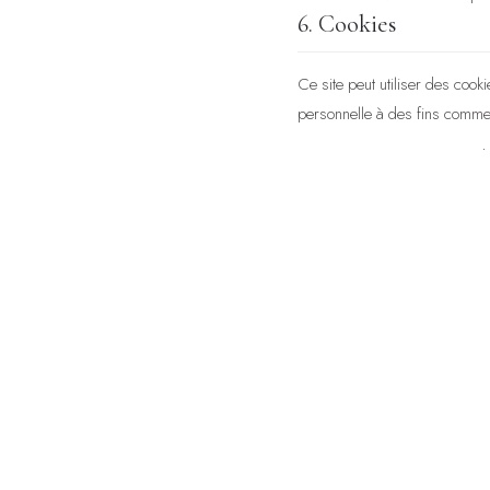
6. Cookies
Ce site peut utiliser des coo
personnelle à des fins commerc
Vous pouvez à tout moment dés
7. Liens hypertextes
Le site peut contenir des lien
de l'utilisation qui pourrait en
8. Limitation de res
Adama Sagesse s'efforce d'assu
l'exactitude, la précision ou l
inexactitude ou omission porta
9. Droit applicable