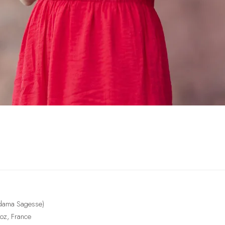
Adama Sagesse)
ioz, France