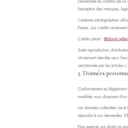
L'ensemble du contenu de ce s
l'exception des marques, logo
Certaines photographies utili
Pexels. Les crédits reviennent
Crédits photo :
@blondi.galler
Toute reproduction, distributi
strictement interdite sans l'
sanctionnée par les articles L
5. Données personne
Conformément au Règlement Gén
modifiée, vous disposez d'un d
Les données collectées via le
répondre à vos demandes. Elle
Pour exercer vos droits ou po