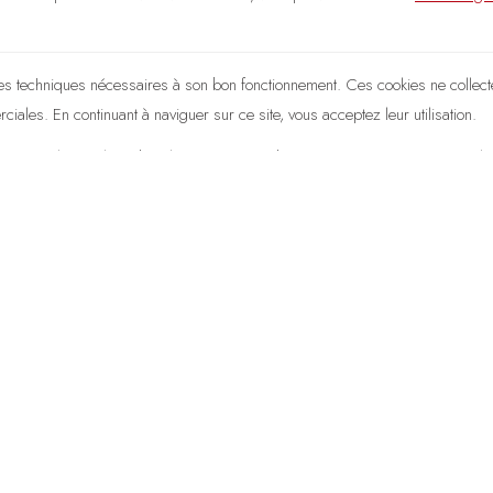
kies techniques nécessaires à son bon fonctionnement. Ces cookies ne collec
iales. En continuant à naviguer sur ce site, vous acceptez leur utilisation.
activer les cookies dans les paramètres de votre navigateur, sans que cela n
s vers d'autres sites internet. Adama Sagesse ne peut être tenu responsable d
 être faite. La création de liens hypertextes vers ce site est soumise à l'accord 
ponsabilité
rer l'exactitude et la mise à jour des informations diffusées sur ce site. Tout
'exhaustivité des informations mises à disposition et décline toute responsabili
nt sur des informations disponibles sur ce site.