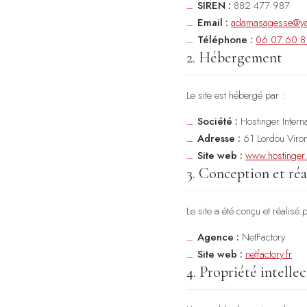
SIREN :
882 477 987
Email :
adamasagesse@y
Téléphone :
06 07 60 8
2. Hébergement
Le site est hébergé par :
Société :
Hostinger Interna
Adresse :
61 Lordou Viron
Site web :
www.hostinger.
3. Conception et réa
Le site a été conçu et réalisé p
Agence :
NetFactory
Site web :
netfactory.fr
4. Propriété intellec